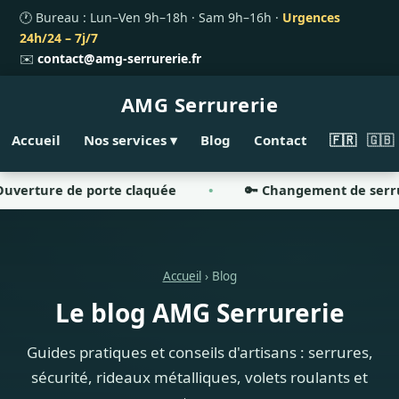
🕐 Bureau : Lun–Ven 9h–18h · Sam 9h–16h ·
Urgences
24h/24 – 7j/7
✉️
contact@amg-serrurerie.fr
AMG
Serrurerie
Accueil
Nos services ▾
Blog
Contact
🇫🇷
🇬🇧
erture de porte claquée
🔑 Changement de serrure
Accueil
› Blog
Le blog AMG Serrurerie
Guides pratiques et conseils d'artisans : serrures,
sécurité, rideaux métalliques, volets roulants et