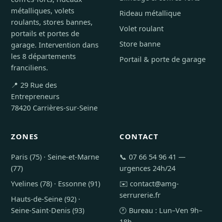
métalliques, volets
Rideau métallique
roulants, stores bannes,
Volet roulant
portails et portes de
Store banne
garage. Intervention dans
les 8 départements
Portail & porte de garage
franciliens.
📍 29 Rue des
Entrepreneurs
78420 Carrières-sur-Seine
ZONES
CONTACT
Paris (75)
·
Seine-et-Marne
📞
07 66 54 96 41
—
(77)
urgences 24h/24
Yvelines (78)
·
Essonne (91)
✉️
contact@amg-
serrurerie.fr
Hauts-de-Seine (92)
·
Seine-Saint-Denis (93)
🕐 Bureau : Lun–Ven 9h–
18h