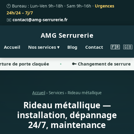
🕐 Bureau : Lun–Ven 9h–18h · Sam 9h–16h ·
Urgences
24h/24 – 7j/7
✉️
contact@amg-serrurerie.fr
AMG
Serrurerie
Accueil
Nos services ▾
Blog
Contact
🇫🇷
🇬🇧
 de porte claquée
🔑 Changement de serrure
Accueil
› Services › Rideau métallique
Rideau métallique —
installation, dépannage
24/7, maintenance