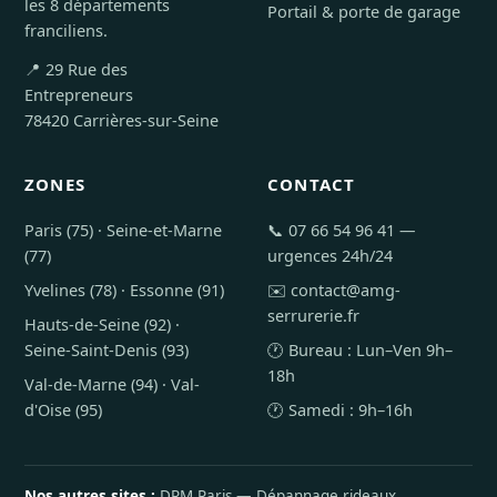
les 8 départements
Portail & porte de garage
franciliens.
📍 29 Rue des
Entrepreneurs
78420 Carrières-sur-Seine
ZONES
CONTACT
Paris (75)
·
Seine-et-Marne
📞
07 66 54 96 41
—
(77)
urgences 24h/24
Yvelines (78)
·
Essonne (91)
✉️
contact@amg-
serrurerie.fr
Hauts-de-Seine (92)
·
Seine-Saint-Denis (93)
🕐 Bureau : Lun–Ven 9h–
18h
Val-de-Marne (94)
·
Val-
d'Oise (95)
🕐 Samedi : 9h–16h
Nos autres sites :
DRM Paris — Dépannage rideaux