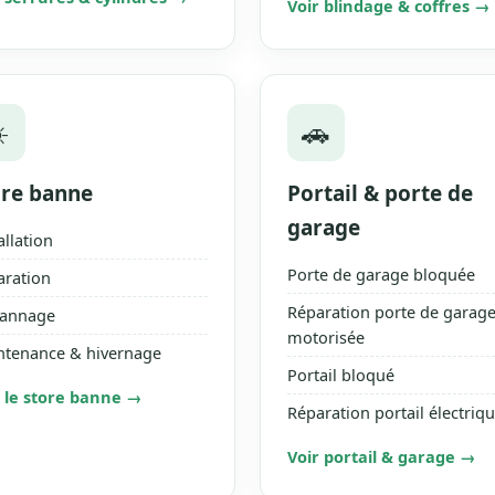
Voir blindage & coffres →
️
🚗
ore banne
Portail & porte de
garage
allation
Porte de garage bloquée
aration
Réparation porte de garag
annage
motorisée
ntenance & hivernage
Portail bloqué
r le store banne →
Réparation portail électriq
Voir portail & garage →