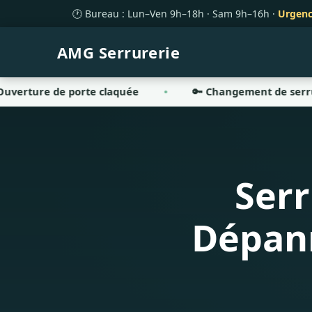
🕐 Bureau : Lun–Ven 9h–18h · Sam 9h–16h ·
Urgenc
AMG
Serrurerie
de porte claquée
🔑 Changement de serrure
Serr
Dépann