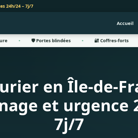
es 24h/24 – 7j/7
Accueil
🛡️ Portes blindées
🔐 Coffres-forts
🏪 R
urier en Île-de-F
age et urgence 
7j/7