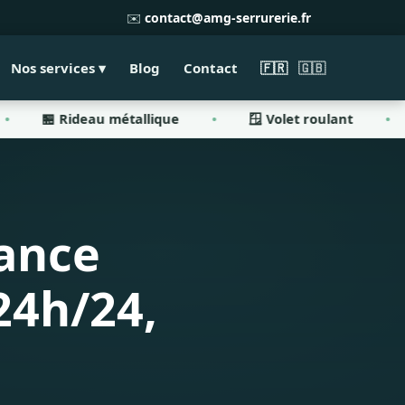
✉️
contact@amg-serrurerie.fr
Nos services ▾
Blog
Contact
🇫🇷
🇬🇧
ideau métallique
🪟 Volet roulant
☀️ Store
rance
24h/24,