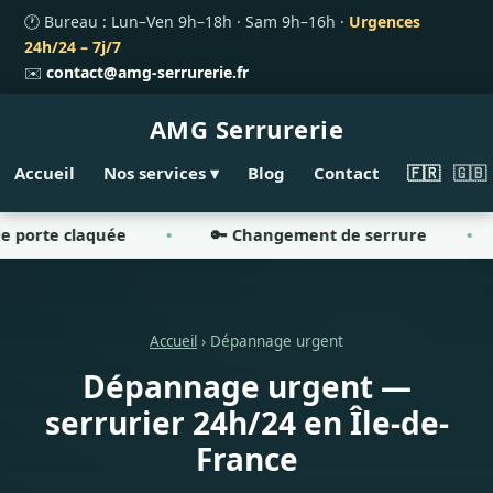
🕐 Bureau : Lun–Ven 9h–18h · Sam 9h–16h ·
Urgences
24h/24 – 7j/7
✉️
contact@amg-serrurerie.fr
AMG
Serrurerie
Accueil
Nos services ▾
Blog
Contact
🇫🇷
🇬🇧
claquée
🔑 Changement de serrure
🛡️ Po
Accueil
› Dépannage urgent
Dépannage urgent —
serrurier 24h/24 en Île-de-
France